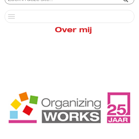
Toggle
navigation
Over mij