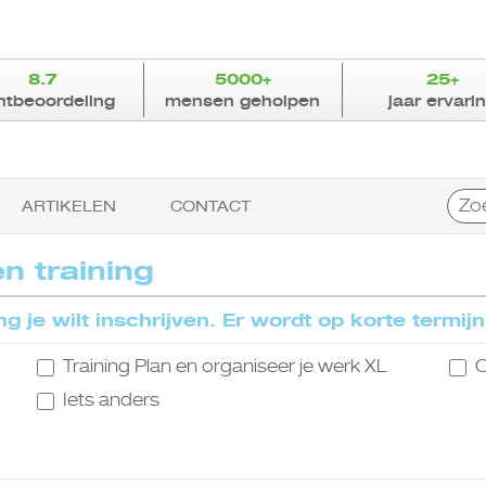
8.7
5000+
25+
ntbeoordeling
mensen geholpen
jaar ervari
Zoek
ARTIKELEN
CONTACT
n training
g je wilt inschrijven. Er wordt op korte termi
Training Plan en organiseer je werk XL
O
Iets anders